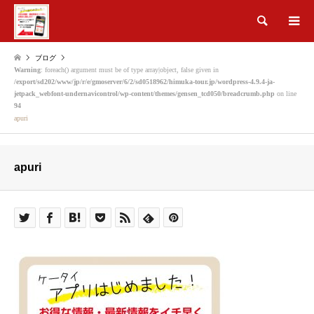
検索
ブログ
Warning
: foreach() argument must be of type array|object, false given in
/export/sd202/www/jp/r/e/gmoserver/6/2/sd0518962/himuka-tour.jp/wordpress-4.9.4-ja-
jetpack_webfont-undernavicontrol/wp-content/themes/gensen_tcd050/breadcrumb.php
on line
94
apuri
apuri