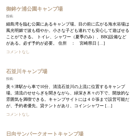
御鉾ケ浦公園キャンプ場
投稿:
細島湾を臨む公園にあるキャンプ場。目の前に広がる海水浴場は
風光明媚で波も穏やか。小さな子ども連れでも安心して遊ばせる
ことができる。 トイレ、シャワー（夏季のみ）、BBQ設備など
がある。必ず予約が必要。 住所 ： 宮崎県日 […]
コメントなし
石並川キャンプ場
投稿:
美々津駅から車で10分、清流石並川の上流に位置するキャンプ
場。清流のせせらぎを聞きながら、緑深き木々の下で、開放的な
雰囲気を満喫できる。キャンプサイトには４０張まで設営可能だ
が、予約者優先。貸テントがあり、コインシャワー […]
コメントなし
日向サンパークオートキャンプ場