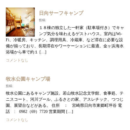
日向サーフキャンプ
投稿:
１８棟の独立した一軒家（駐車場付き）でキャ
ンプ気分を味わえるゲストハウス。室内はWi-
Fi、冷暖房、キッチン、調理用具、冷蔵庫、など滞在に必要な設
備が揃っており、長期滞在やワーケーションに最適。金ヶ浜海水
浴場から車で約１ […]
コメントなし
牧水公園キャンプ場
投稿:
牧水公園にあるキャンプ施設。若山牧水記念文学館、食事処、テ
ニスコート、河川プール、ふるさとの家、アスレチック、つつじ
園、展望台などがある。 住所 ： 宮崎県日向市東郷町坪谷 電
話 : 0982（69）7720 営業期間 […]
コメントなし