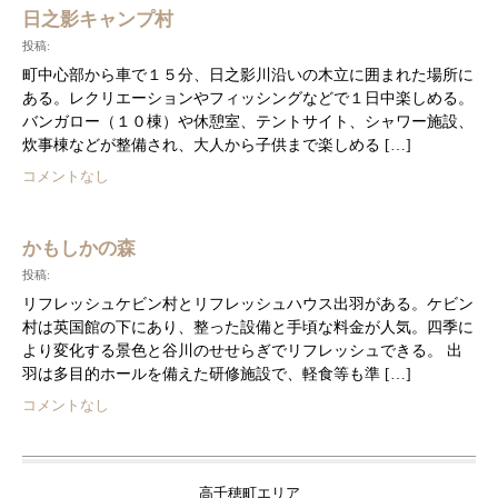
日之影キャンプ村
投稿:
町中心部から車で１５分、日之影川沿いの木立に囲まれた場所に
ある。レクリエーションやフィッシングなどで１日中楽しめる。
バンガロー（１０棟）や休憩室、テントサイト、シャワー施設、
炊事棟などが整備され、大人から子供まで楽しめる […]
コメントなし
かもしかの森
投稿:
リフレッシュケビン村とリフレッシュハウス出羽がある。ケビン
村は英国館の下にあり、整った設備と手頃な料金が人気。四季に
より変化する景色と谷川のせせらぎでリフレッシュできる。 出
羽は多目的ホールを備えた研修施設で、軽食等も準 […]
コメントなし
高千穂町エリア