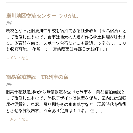
鹿川地区交流センター つりがね
投稿:
廃校となった旧鹿川中学校を宿泊できる社会教育（簡易宿所）と
して改修したもので、食事は地元の人達が作る郷土料理が味わえ
る。体育館を備え、スポーツ合宿などにも最適。５室あり、３０
名収容可能。 住所 ： 宮崎県西臼杵郡日之影町 […]
コメントなし
簡易宿泊施設 TR列車の宿
投稿:
旧高千穂鉄道(株)から無償譲渡を受けた列車を、簡易宿泊施設と
して改修したもので、外観デザインは原型を保ち、室内には運転
席や運賃箱、車窓、吊り棚をそのまま残すなど、現役時代を彷彿
とさせる施設内容。６室あり定員は１４名。 住 […]
コメントなし