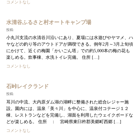
コメントなし
水清谷ふるさと村オートキャンプ場
投稿:
小丸川支流の水清谷川沿いにあり、夏場には水遊びやヤマメ、ハ
ヤなどの釣り等のアウトドアが満喫できる。例年2月～3月上旬頃
にかけて、近くの梅園「かいごん塔」での約5,000本の梅の花も
楽しめる。炊事棟、水洗トイレ完備。 住所 […]
コメントなし
石峠レイクランド
投稿:
耳川の中流、大内原ダム湖の湖畔に整備された総合レジャー施
設。園内には、温泉「美々川」を中心に、温泉付コテージ１２
棟、レストランなどを完備し、湖面を利用したウェイクボードな
どが楽しめる。 住所 ： 宮崎県東臼杵郡美郷町西郷 […]
コメントなし