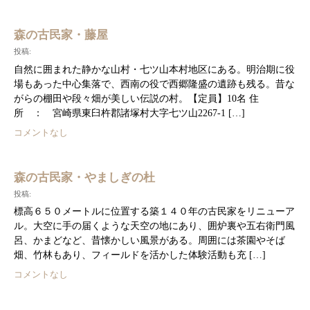
森の古民家・藤屋
投稿:
自然に囲まれた静かな山村・七ツ山本村地区にある。明治期に役
場もあった中心集落で、西南の役で西郷隆盛の遺跡も残る。昔な
がらの棚田や段々畑が美しい伝説の村。【定員】10名 住
所 ： 宮崎県東臼杵郡諸塚村大字七ツ山2267-1 […]
コメントなし
森の古民家・やましぎの杜
投稿:
標高６５０メートルに位置する築１４０年の古民家をリニューア
ル。大空に手の届くような天空の地にあり、囲炉裏や五右衛門風
呂、かまどなど、昔懐かしい風景がある。周囲には茶園やそば
畑、竹林もあり、フィールドを活かした体験活動も充 […]
コメントなし