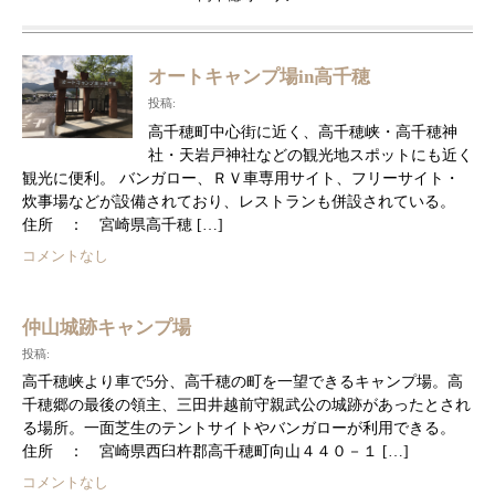
オートキャンプ場in高千穂
投稿:
高千穂町中心街に近く、高千穂峡・高千穂神
社・天岩戸神社などの観光地スポットにも近く
観光に便利。 バンガロー、ＲＶ車専用サイト、フリーサイト・
炊事場などが設備されており、レストランも併設されている。
住所 ： 宮崎県高千穂 […]
コメントなし
仲山城跡キャンプ場
投稿:
高千穂峡より車で5分、高千穂の町を一望できるキャンプ場。高
千穂郷の最後の領主、三田井越前守親武公の城跡があったとされ
る場所。一面芝生のテントサイトやバンガローが利用できる。
住所 ： 宮崎県西臼杵郡高千穂町向山４４０－１ […]
コメントなし