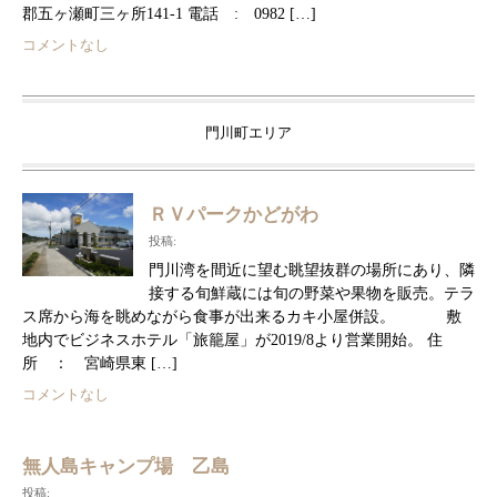
郡五ヶ瀬町三ヶ所141-1 電話 : 0982 […]
コメントなし
門川町エリア
ＲＶパークかどがわ
投稿:
門川湾を間近に望む眺望抜群の場所にあり、隣
接する旬鮮蔵には旬の野菜や果物を販売。テラ
ス席から海を眺めながら食事が出来るカキ小屋併設。 敷
地内でビジネスホテル「旅籠屋」が2019/8より営業開始。 住
所 ： 宮崎県東 […]
コメントなし
無人島キャンプ場 乙島
投稿: