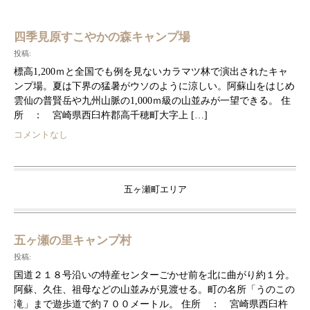
四季見原すこやかの森キャンプ場
投稿:
標高1,200ｍと全国でも例を見ないカラマツ林で演出されたキャ
ンプ場。夏は下界の猛暑がウソのように涼しい。阿蘇山をはじめ
雲仙の普賢岳や九州山脈の1,000ｍ級の山並みが一望できる。 住
所 ： 宮崎県西臼杵郡高千穂町大字上 […]
コメントなし
五ヶ瀬町エリア
五ヶ瀬の里キャンプ村
投稿:
国道２１８号沿いの特産センターごかせ前を北に曲がり約１分。
阿蘇、久住、祖母などの山並みが見渡せる。町の名所「うのこの
滝」まで遊歩道で約７００メートル。 住所 ： 宮崎県西臼杵