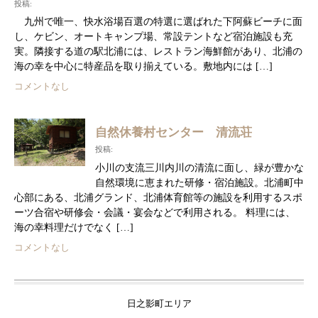
投稿:
九州で唯一、快水浴場百選の特選に選ばれた下阿蘇ビーチに面
し、ケビン、オートキャンプ場、常設テントなど宿泊施設も充
実。隣接する道の駅北浦には、レストラン海鮮館があり、北浦の
海の幸を中心に特産品を取り揃えている。敷地内には […]
コメントなし
自然休養村センター 清流荘
投稿:
小川の支流三川内川の清流に面し、緑が豊かな
自然環境に恵まれた研修・宿泊施設。北浦町中
心部にある、北浦グランド、北浦体育館等の施設を利用するスポ
ーツ合宿や研修会・会議・宴会などで利用される。 料理には、
海の幸料理だけでなく […]
コメントなし
日之影町エリア