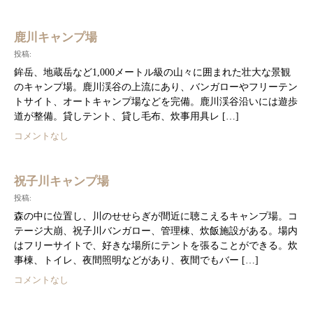
鹿川キャンプ場
投稿:
鉾岳、地蔵岳など1,000メートル級の山々に囲まれた壮大な景観
のキャンプ場。鹿川渓谷の上流にあり、バンガローやフリーテン
トサイト、オートキャンプ場などを完備。鹿川渓谷沿いには遊歩
道が整備。貸しテント、貸し毛布、炊事用具レ […]
コメントなし
祝子川キャンプ場
投稿:
森の中に位置し、川のせせらぎが間近に聴こえるキャンプ場。コ
テージ大崩、祝子川バンガロー、管理棟、炊飯施設がある。場内
はフリーサイトで、好きな場所にテントを張ることができる。炊
事棟、トイレ、夜間照明などがあり、夜間でもバー […]
コメントなし