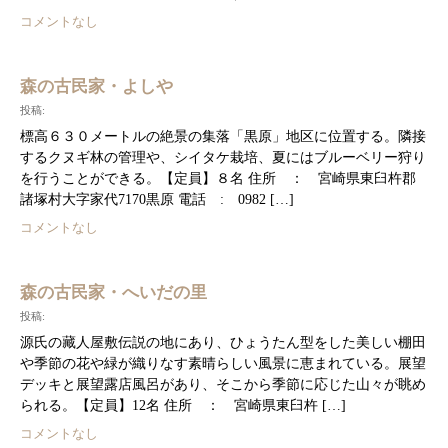
コメントなし
森の古民家・よしや
投稿:
標高６３０メートルの絶景の集落「黒原」地区に位置する。隣接
するクヌギ林の管理や、シイタケ栽培、夏にはブルーベリー狩り
を行うことができる。【定員】８名 住所 ： 宮崎県東臼杵郡
諸塚村大字家代7170黒原 電話 : 0982 […]
コメントなし
森の古民家・へいだの里
投稿:
源氏の藏人屋敷伝説の地にあり、ひょうたん型をした美しい棚田
や季節の花や緑が織りなす素晴らしい風景に恵まれている。展望
デッキと展望露店風呂があり、そこから季節に応じた山々が眺め
られる。【定員】12名 住所 ： 宮崎県東臼杵 […]
コメントなし