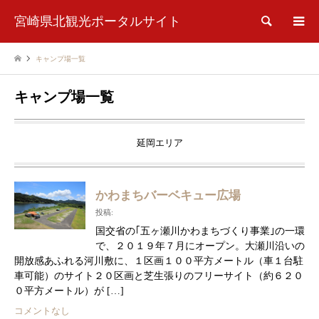
宮崎県北観光ポータルサイト
検索
キャンプ場一覧
キャンプ場一覧
延岡エリア
かわまちバーベキュー広場
投稿:
国交省の｢五ヶ瀬川かわまちづくり事業｣の一環
で、２０１９年７月にオープン。大瀬川沿いの
開放感あふれる河川敷に、１区画１００平方メートル（車１台駐
車可能）のサイト２０区画と芝生張りのフリーサイト（約６２０
０平方メートル）が […]
コメントなし