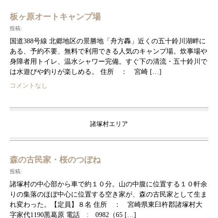
板ヶ原オートキャンプ場
投稿:
国道388号線 北郷地区の景勝地「舟方轟」近くの五十鈴川湖畔に
ある、予約不要、無料で利用できる人気のキャンプ場。炊事場や
身障者用トイレ、温水シャワー完備。すぐ下の清流・五十鈴川で
は水遊びや釣りが楽しめる。 住所 ： 宮崎 […]
コメントなし
諸塚村エリア
森の古民家・桜のつぼね
投稿:
諸塚村の中心部から車で約１０分。山の中腹に位置する１０軒余
りの集落のほぼ中心に位置する空き家が、森の古民家として生ま
れ変わった。【定員】８名 住所 ： 宮崎県東臼杵郡諸塚村大
字家代1190黒葛原 電話 : 0982（65 […]