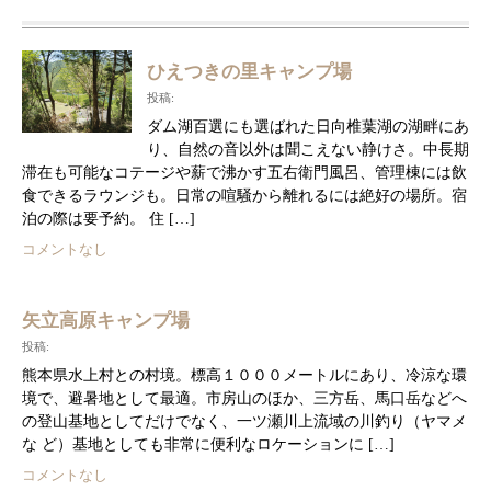
ひえつきの里キャンプ場
投稿:
ダム湖百選にも選ばれた日向椎葉湖の湖畔にあ
り、自然の音以外は聞こえない静けさ。中長期
滞在も可能なコテージや薪で沸かす五右衛門風呂、管理棟には飲
食できるラウンジも。日常の喧騒から離れるには絶好の場所。宿
泊の際は要予約。 住 […]
コメントなし
矢立高原キャンプ場
投稿:
熊本県水上村との村境。標高１０００メートルにあり、冷涼な環
境で、避暑地として最適。市房山のほか、三方岳、馬口岳などへ
の登山基地としてだけでなく、一ツ瀬川上流域の川釣り（ヤマメ
な ど）基地としても非常に便利なロケーションに […]
コメントなし