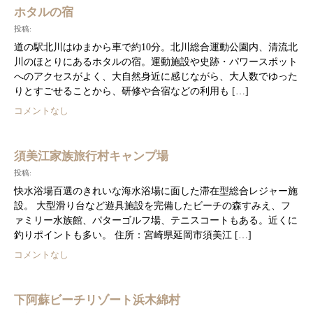
ホタルの宿
投稿:
道の駅北川はゆまから車で約10分。北川総合運動公園内、清流北
川のほとりにあるホタルの宿。運動施設や史跡・パワースポット
へのアクセスがよく、大自然身近に感じながら、大人数でゆった
りとすごせることから、研修や合宿などの利用も […]
コメントなし
須美江家族旅行村キャンプ場
投稿:
快水浴場百選のきれいな海水浴場に面した滞在型総合レジャー施
設。 大型滑り台など遊具施設を完備したビーチの森すみえ、フ
ァミリー水族館、パターゴルフ場、テニスコートもある。近くに
釣りポイントも多い。 住所：宮崎県延岡市須美江 […]
コメントなし
下阿蘇ビーチリゾート浜木綿村