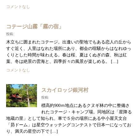
コメントなし
コテージ山霧「霧の宿」
投稿:
木立ちに囲まれたコテージ。出逢いの聖地でもある恋人の丘から
すぐ近く、人里はなれた場所にあり、都会の喧騒からはなれゆっ
くりとした時間が味わえる。春は桜、夏はくぬぎの森、秋は紅
葉、冬は絶景の雲海と、四季折々の風景が楽しめる。 […]
コメントなし
スカイロッジ銀河村
投稿:
標高約900ｍ地点にあるクヌギ林の中に整備さ
れたコテージ・キャンプ場。同地区は「星降る
地蔵の里」として知られ、車で５分の場所にある中小屋天文台
「昴ドーム」は星空ウォッチングコンテストで日本一になってお
り、満天の星空の下で […]