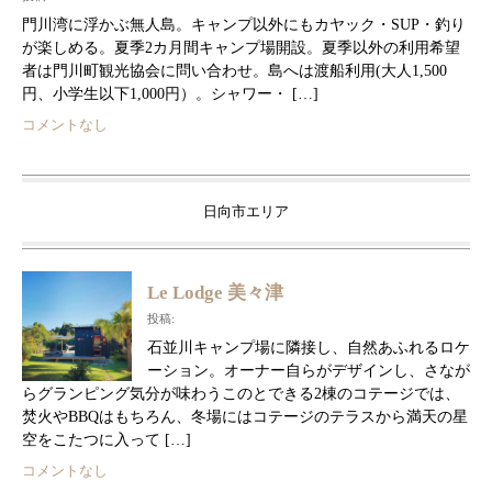
門川湾に浮かぶ無人島。キャンプ以外にもカヤック・SUP・釣り
が楽しめる。夏季2カ月間キャンプ場開設。夏季以外の利用希望
者は門川町観光協会に問い合わせ。島へは渡船利用(大人1,500
円、小学生以下1,000円）。シャワー・ […]
コメントなし
日向市エリア
Le Lodge 美々津
投稿:
石並川キャンプ場に隣接し、自然あふれるロケ
ーション。オーナー自らがデザインし、さなが
らグランピング気分が味わうこのとできる2棟のコテージでは、
焚火やBBQはもちろん、冬場にはコテージのテラスから満天の星
空をこたつに入って […]
コメントなし