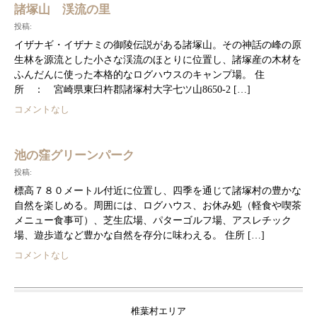
諸塚山 渓流の里
投稿:
イザナギ・イザナミの御陵伝説がある諸塚山。その神話の峰の原
生林を源流とした小さな渓流のほとりに位置し、諸塚産の木材を
ふんだんに使った本格的なログハウスのキャンプ場。 住
所 ： 宮崎県東臼杵郡諸塚村大字七ツ山8650-2 […]
コメントなし
池の窪グリーンパーク
投稿:
標高７８０メートル付近に位置し、四季を通じて諸塚村の豊かな
自然を楽しめる。周囲には、ログハウス、お休み処（軽食や喫茶
メニュー食事可）、芝生広場、パターゴルフ場、アスレチック
場、遊歩道など豊かな自然を存分に味わえる。 住所 […]
コメントなし
椎葉村エリア