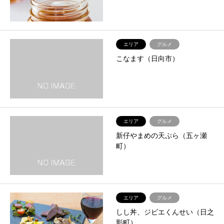
エリア
グルメ
こなます（日向市）
エリア
グルメ
新仔やまめの天ぷら（五ヶ瀬
町）
エリア
グルメ
しし丼、ジビエくんせい（日之
影町）