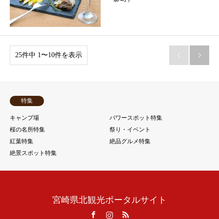
25件中 1〜10件を表示


特集
キャンプ場
パワースポット特集
桜の名所特集
祭り・イベント
紅葉特集
絶品グルメ特集
絶景スポット特集
宮崎県北観光ポータルサイト
Facebook
Instagram
RSS