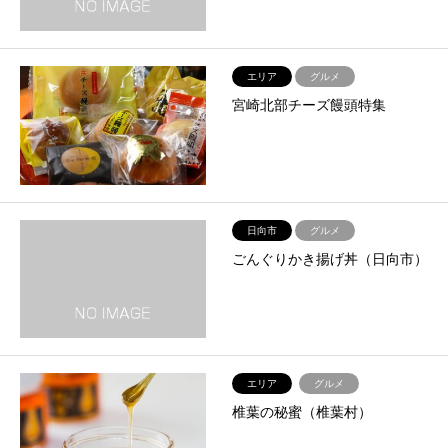
エリア
グルメ
宮崎北部チーズ饅頭特集
日向市
グルメ
ごんぐりかき揚げ丼（日向市）
エリア
グルメ
椎葉の秘蜜（椎葉村）