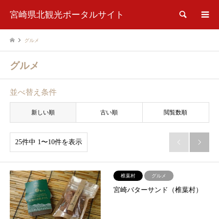
宮崎県北観光ポータルサイト
検索
グルメ
グルメ
並べ替え条件
新しい順
古い順
閲覧数順
25件中 1〜10件を表示


椎葉村
グルメ
宮崎バターサンド（椎葉村）