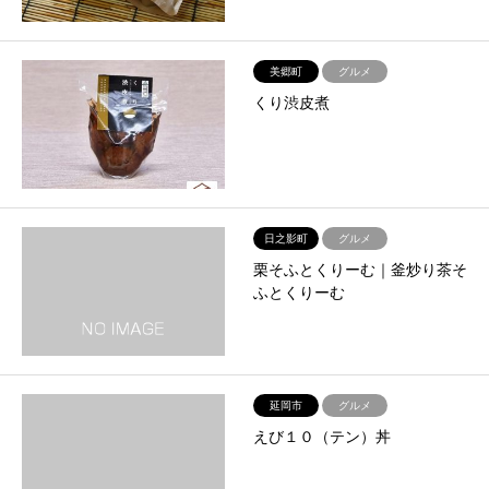
美郷町
グルメ
くり渋皮煮
日之影町
グルメ
栗そふとくりーむ｜釜炒り茶そ
ふとくりーむ
延岡市
グルメ
えび１０（テン）丼