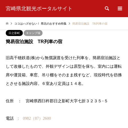
宮崎県北観光ポータルサイト
検索
ココはハズせない！ 県北のおすすめ特集
簡易宿泊施設 TR列車の宿
日之影町
キャンプ場
簡易宿泊施設 TR列車の宿
旧高千穂鉄道(株)から無償譲渡を受けた列車を、簡易宿泊施設と
して改修したもので、外観デザインは原型を保ち、室内には運転
席や運賃箱、車窓、吊り棚をそのまま残すなど、現役時代を彷彿
とさせる施設内容。６室あり定員は１４名。
住所 ： 宮崎県西臼杵郡日之影町大字七折３２３５−５
電話 :
0982（87）2600