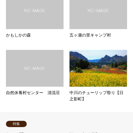
かもしかの森
五ヶ瀬の里キャンプ村
自然休養村センター 清流荘
中川のチューリップ祭り【日
之影町】
特集