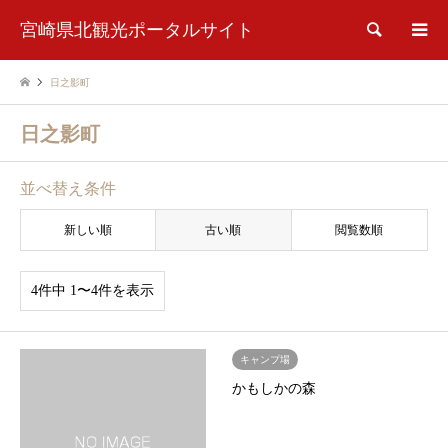
宮崎県北観光ポータルサイト
検索
日之影町
日之影町
並べ替え条件
新しい順
古い順
閲覧数順
4件中 1〜4件を表示
キャンプ場
かもしかの森