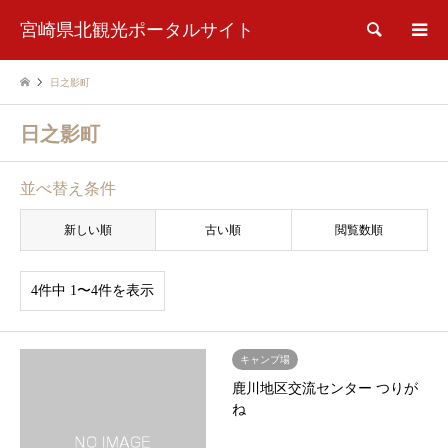
宮崎県北観光ポータルサイト
検索
日之影町
日之影町
並べ替え条件
新しい順
古い順
閲覧数順
4件中 1〜4件を表示
キャンプ場
鹿川地区交流センター つりが
ね