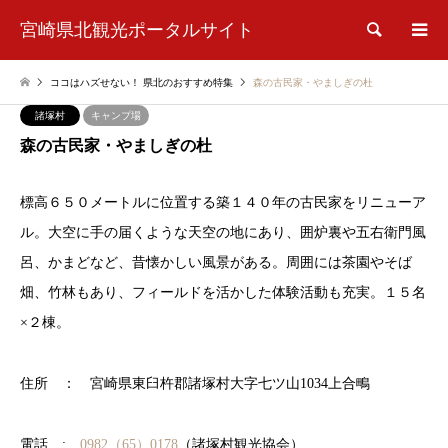
宮崎県北観光ポータルサイト
検索
ココはハズせない！ 県北のおすすめ特集
森の古民家・やましぎの杜
諸塚村
キャンプ場
森の古民家・やましぎの杜
標高６５０メートルに位置する築１４０年の古民家をリニューア
ル。大空に手の届くような天空の地にあり、囲炉裏や五右衛門風
呂、かまどなど、昔懐かしい風景がある。周囲には茶園やそば
畑、竹林もあり、フィールドを活かした体験活動も充実。１５名
×２棟。
住所 ： 宮崎県東臼杵郡諸塚村大字七ツ山1034上合鴫
電話 :
0982（65）0178
（諸塚村観光協会）