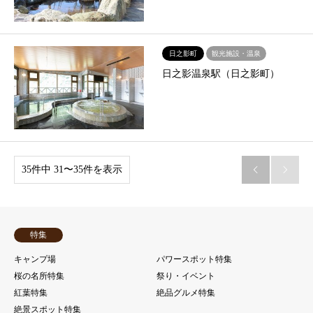
日之影町
観光施設・温泉
日之影温泉駅（日之影町）
35件中 31〜35件を表示


特集
キャンプ場
パワースポット特集
桜の名所特集
祭り・イベント
紅葉特集
絶品グルメ特集
絶景スポット特集