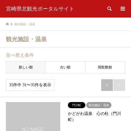
宮崎県北観光ポータルサイト
検索
観光施設・温泉
観光施設・温泉
並べ替え条件
新しい順
古い順
閲覧数順
35件中 31〜35件を表示


門川町
観光施設・温泉
かどがわ温泉 心の杜（門川
町）