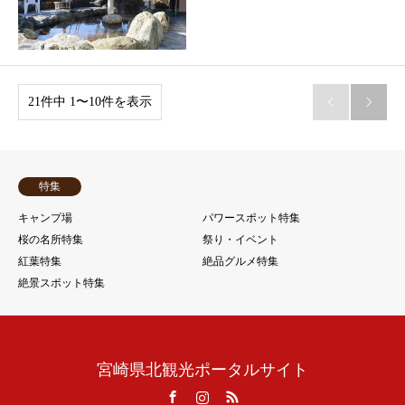
21件中 1〜10件を表示


特集
キャンプ場
パワースポット特集
桜の名所特集
祭り・イベント
紅葉特集
絶品グルメ特集
絶景スポット特集
宮崎県北観光ポータルサイト
Facebook
Instagram
RSS