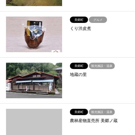
美郷町
グルメ
くり渋皮煮
美郷町
観光施設・温泉
地蔵の里
美郷町
観光施設・温泉
農林産物直売所 美郷ノ蔵