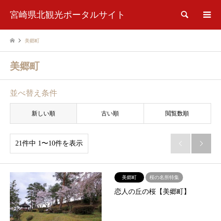
宮崎県北観光ポータルサイト
検索
美郷町
美郷町
並べ替え条件
新しい順
古い順
閲覧数順
21件中 1〜10件を表示


美郷町
桜の名所特集
恋人の丘の桜【美郷町】