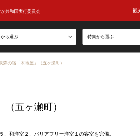
観
むか共和国実行委員会
アから選ぶ
特集から選ぶ
泉森の宿「木地屋」（五ヶ瀬町）
」（五ヶ瀬町）
室５、和洋室２、バリアフリー洋室１の客室を完備。