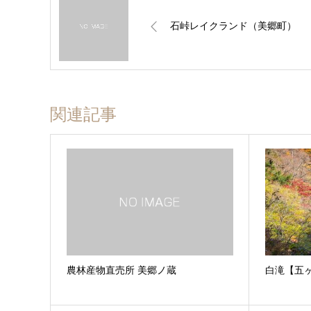
石峠レイクランド（美郷町）
関連記事
農林産物直売所 美郷ノ蔵
白滝【五