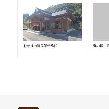
おせりの滝民話伝承館
道の駅 