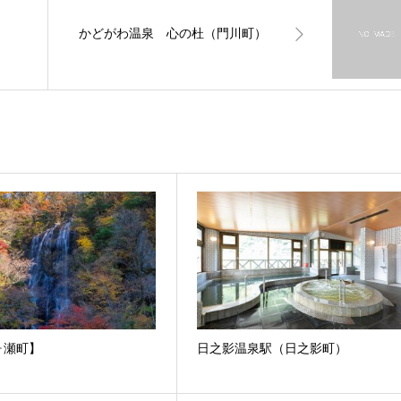
かどがわ温泉 心の杜（門川町）
ヶ瀬町】
日之影温泉駅（日之影町）