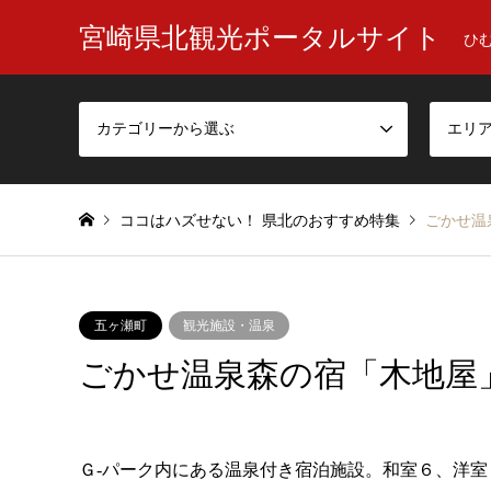
宮崎県北観光ポータルサイト
ひ
カテゴリーから選ぶ
エリ
ココはハズせない！ 県北のおすすめ特集
ごかせ温
五ヶ瀬町
観光施設・温泉
ごかせ温泉森の宿「木地屋
Ｇ‐パーク内にある温泉付き宿泊施設。和室６、洋