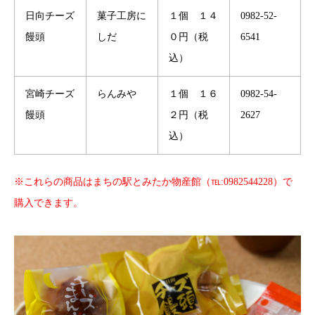
日向チーズ
菓子工房に
１個 １４
0982-52-
饅頭
しだ
０円（税
6541
込）
宮崎チーズ
らんみや
１個 １６
0982-54-
饅頭
２円（税
2627
込）
※これらの商品はまちの駅とみたか物産館（℡:0982544228）で
購入できます。