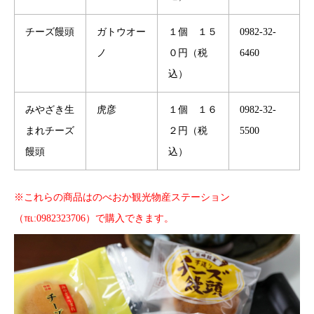
チーズ饅頭
ガトウオー
１個 １５
0982-32-
ノ
０円（税
6460
込）
みやざき生
虎彦
１個 １６
0982-32-
まれチーズ
２円（税
5500
饅頭
込）
※これらの商品はのべおか観光物産ステーション
（℡:0982323706）で購入できます。