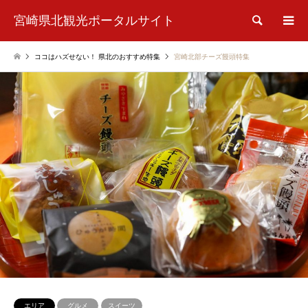
宮崎県北観光ポータルサイト
検索
ココはハズせない！ 県北のおすすめ特集
宮崎北部チーズ饅頭特集
エリア
グルメ
スイーツ