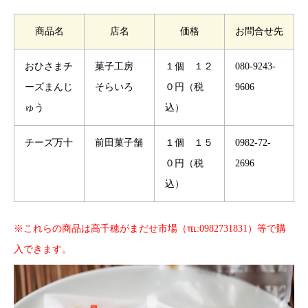
商品名
店名
価格
お問合せ先
おひさまチ
菓子工房
１個 １２
080-9243-
ーズまんじ
そらいろ
０円（税
9606
ゅう
込）
チーズ万十
前田菓子舗
１個 １５
0982-72-
０円（税
2696
込）
※これらの商品は高千穂がまだせ市場（℡:0982731831）等で購
入できます。