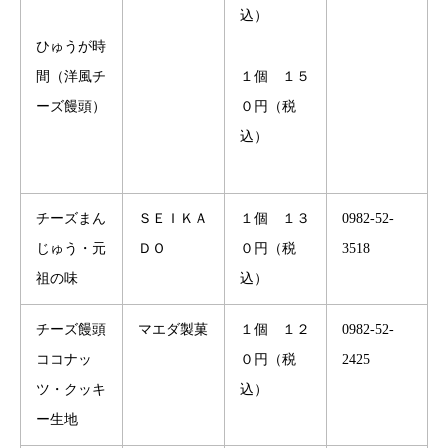
込）
ひゅうが時
間（洋風チ
１個 １５
ーズ饅頭）
０円（税
込）
チーズまん
ＳＥＩＫＡ
１個 １３
0982-52-
じゅう・元
ＤＯ
０円（税
3518
祖の味
込）
チーズ饅頭
マエダ製菓
１個 １２
0982-52-
ココナッ
０円（税
2425
ツ・クッキ
込）
ー生地