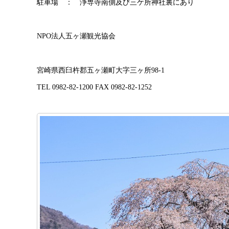
駐車場 ： 浄専寺南側及び三ケ所神社裏にあり
NPO法人五ヶ瀬観光協会
宮崎県西臼杵郡五ヶ瀬町大字三ヶ所98-1
TEL 0982-82-1200 FAX 0982-82-1252