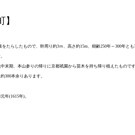
町】
たらしたもので、幹周り約3ｍ、高さ約15m、樹齢250年～300年とも
す。
代中末期、本山参りの帰りに京都祇園から苗木を持ち帰り植えたもので
約300本余りあります。
(1615年)。