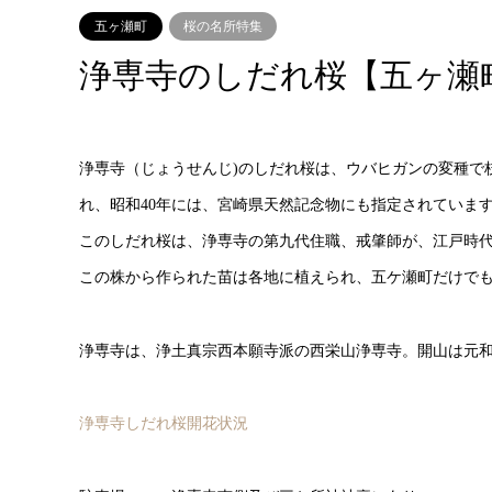
五ヶ瀬町
桜の名所特集
浄専寺のしだれ桜【五ヶ瀬
浄専寺（じょうせんじ)のしだれ桜は、ウバヒガンの変種で枝を
れ、昭和40年には、宮崎県天然記念物にも指定されていま
このしだれ桜は、浄専寺の第九代住職、戒肇師が、江戸時
この株から作られた苗は各地に植えられ、五ケ瀬町だけでも
浄専寺は、浄土真宗西本願寺派の西栄山浄専寺。開山は元和元年
浄専寺しだれ桜開花状況