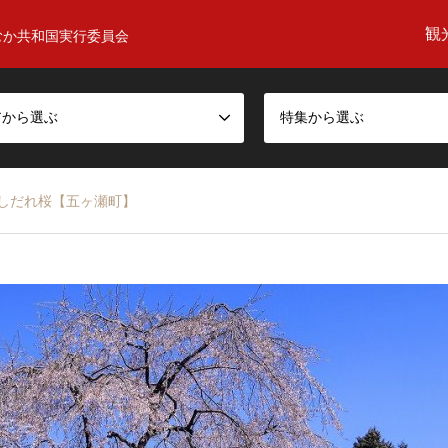
観
むか共和国実行委員会
アから選ぶ
特集から選ぶ
しだれ桜【五ヶ瀬町】