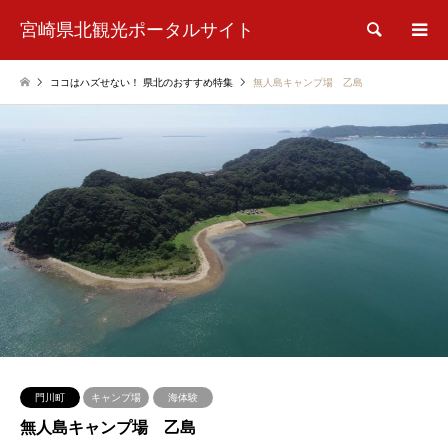
宮崎県北観光ポータルサイト
検索
ココはハズせない！ 県北のおすすめ特集
無人島キャンプ場 乙島
門川町
キャンプ場
海体験
無人島キャンプ場 乙島