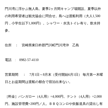
門川湾に浮かぶ無人島。夏季2ヶ月間キャンプ場開設。夏季以外
の利用希望者は観光協会に問合せ。島へは渡船利用（大人1,500
円，小学生以下1,000円）。シャワー・水洗トイレ有り。飲水持
参。
住所 ： 宮崎県東臼杵郡門川町門川湾沖 乙島
電話 : 0982-57-4110
営業期間 ： 7月1日～8月末（受付開始6月1日） 毎月第一木曜
日とお盆期間は渡船の都合で宿泊出来ない。
［料金］バンガロー（4人用）=4,000円。テント（4人用）=2,000
円。施設管理費=200円／人。ＢＢＱコンロや炊飯道具の貸出し有