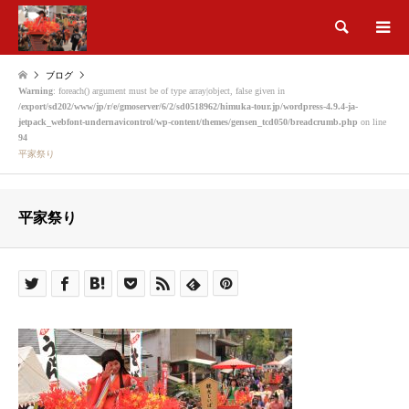
検索
ブログ
Warning
: foreach() argument must be of type array|object, false given in
/export/sd202/www/jp/r/e/gmoserver/6/2/sd0518962/himuka-tour.jp/wordpress-4.9.4-ja-
jetpack_webfont-undernavicontrol/wp-content/themes/gensen_tcd050/breadcrumb.php
on line
94
平家祭り
平家祭り