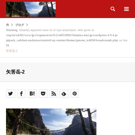
検索
ブログ
Warning
: foreach() argument must be of type array|object, false given in
/export/sd202/www/jp/r/e/gmoserver/6/2/sd0518962/himuka-tour.jp/wordpress-4.9.4-ja-
jetpack_webfont-undernavicontrol/wp-content/themes/gensen_tcd050/breadcrumb.php
on line
94
矢筈岳-2
矢筈岳-2