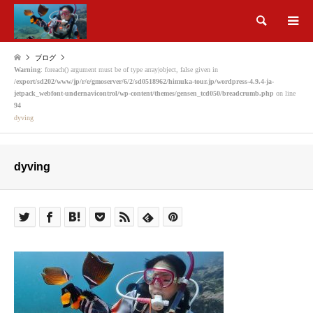
検索
ブログ
Warning
: foreach() argument must be of type array|object, false given in
/export/sd202/www/jp/r/e/gmoserver/6/2/sd0518962/himuka-tour.jp/wordpress-4.9.4-ja-
jetpack_webfont-undernavicontrol/wp-content/themes/gensen_tcd050/breadcrumb.php
on line
94
dyving
dyving