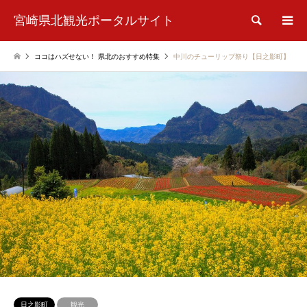
宮崎県北観光ポータルサイト
検索
ココはハズせない！ 県北のおすすめ特集
中川のチューリップ祭り【日之影町】
日之影町
観光