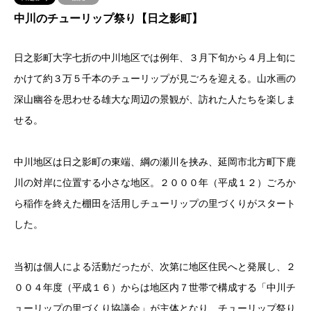
中川のチューリップ祭り【日之影町】
日之影町大字七折の中川地区では例年、３月下旬から４月上旬に
かけて約３万５千本のチューリップが見ごろを迎える。山水画の
深山幽谷を思わせる雄大な周辺の景観が、訪れた人たちを楽しま
せる。
中川地区は日之影町の東端、綱の瀬川を挟み、延岡市北方町下鹿
川の対岸に位置する小さな地区。２０００年（平成１２）ごろか
ら稲作を終えた棚田を活用しチューリップの里づくりがスタート
した。
当初は個人による活動だったが、次第に地区住民へと発展し、２
００４年度（平成１６）からは地区内７世帯で構成する「中川チ
ューリップの里づくり協議会」が主体となり、チューリップ祭り