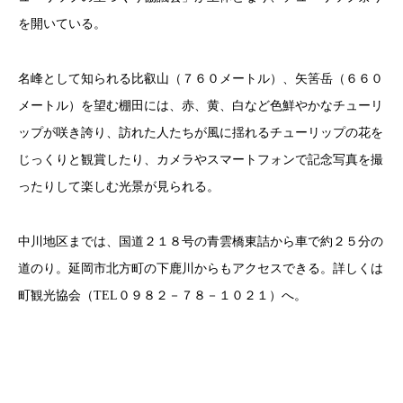
を開いている。
名峰として知られる比叡山（７６０メートル）、矢筈岳（６６０
メートル）を望む棚田には、赤、黄、白など色鮮やかなチューリ
ップが咲き誇り、訪れた人たちが風に揺れるチューリップの花を
じっくりと観賞したり、カメラやスマートフォンで記念写真を撮
ったりして楽しむ光景が見られる。
中川地区までは、国道２１８号の青雲橋東詰から車で約２５分の
道のり。延岡市北方町の下鹿川からもアクセスできる。詳しくは
町観光協会（TEL０９８２－７８－１０２１）へ。