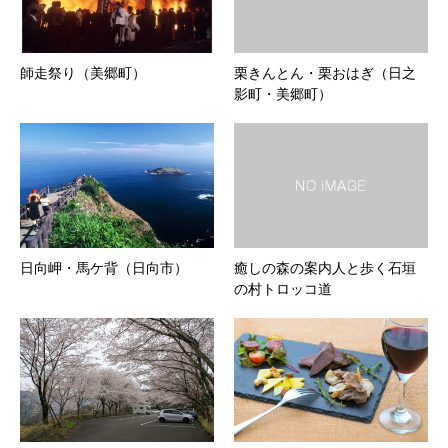
師走祭り（美郷町）
栗きんとん・栗おはぎ（日之
影町・美郷町）
日向岬・馬ケ背（日向市）
癒しの森の案内人と歩く石垣
の村トロッコ道