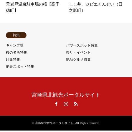
天岩戸温泉駐車場の桜【高千
しし丼、ジビエくんせい（日
穂町】
之影町）
特集
キャンプ場
パワースポット特集
桜の名所特集
祭り・イベント
紅葉特集
絶品グルメ特集
絶景スポット特集
宮崎県北観光ポータルサイト
Facebook
Instagram
RSS
©
宮崎県北観光ポータルサイト
. All Rights Reserved.