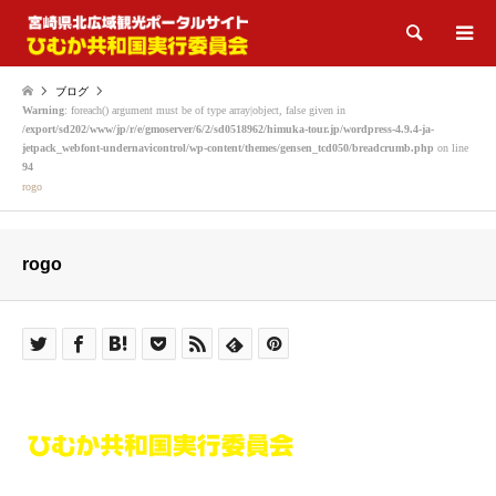
検索
ブログ
Warning
: foreach() argument must be of type array|object, false given in
/export/sd202/www/jp/r/e/gmoserver/6/2/sd0518962/himuka-tour.jp/wordpress-4.9.4-ja-
jetpack_webfont-undernavicontrol/wp-content/themes/gensen_tcd050/breadcrumb.php
on line
94
rogo
rogo