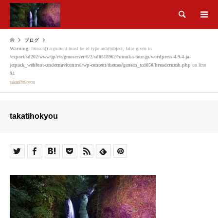
検索
ブログ
Warning
: foreach() argument must be of type array|object, false given in
/export/sd202/www/jp/r/e/gmoserver/6/2/sd0518962/himuka-tour.jp/wordpress-4.9.4-ja-
jetpack_webfont-undernavicontrol/wp-content/themes/gensen_tcd050/breadcrumb.php
on line
94
takatihokyou
takatihokyou