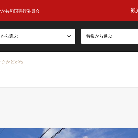
観
むか共和国実行委員会
アから選ぶ
特集から選ぶ
ークかどがわ