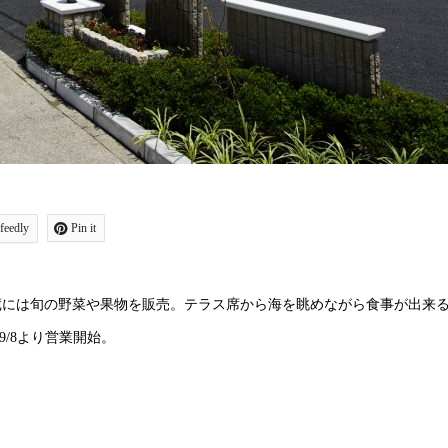
feedly
Pin it
蔵には旬の野菜や果物を販売。テラス席から海を眺めながら食事が出来
/8より営業開始。