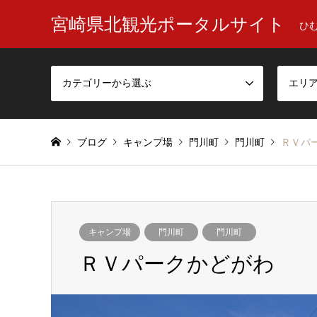
宮崎県北観光ポータルサイト
ひ
カテゴリーから選ぶ
エリ
ブログ
キャンプ場
門川町
門川町
ＲＶパ
キャンプ場
門川町
門川町
ＲＶパークかどがわ