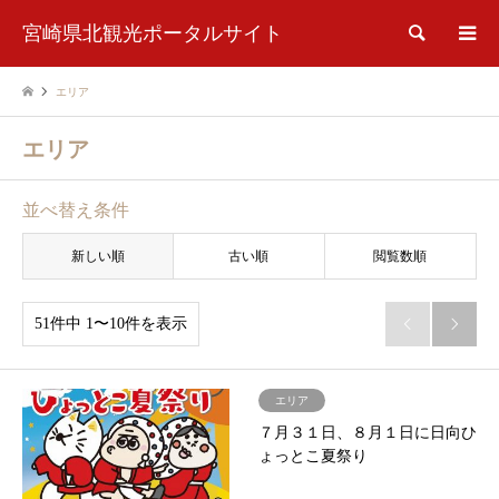
宮崎県北観光ポータルサイト
検索
エリア
エリア
並べ替え条件
新しい順
古い順
閲覧数順
51件中 1〜10件を表示


エリア
７月３１日、８月１日に日向ひ
ょっとこ夏祭り