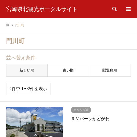
宮崎県北観光ポータルサイト
検索
門川町
門川町
並べ替え条件
新しい順
古い順
閲覧数順
2件中 1〜2件を表示
キャンプ場
ＲＶパークかどがわ