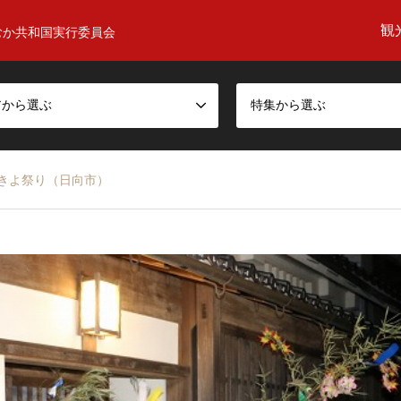
観
むか共和国実行委員会
アから選ぶ
特集から選ぶ
きよ祭り（日向市）