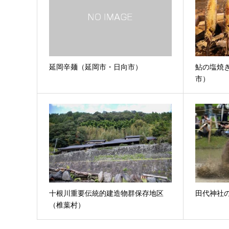
延岡辛麺（延岡市・日向市）
鮎の塩焼
市）
十根川重要伝統的建造物群保存地区
田代神社
（椎葉村）