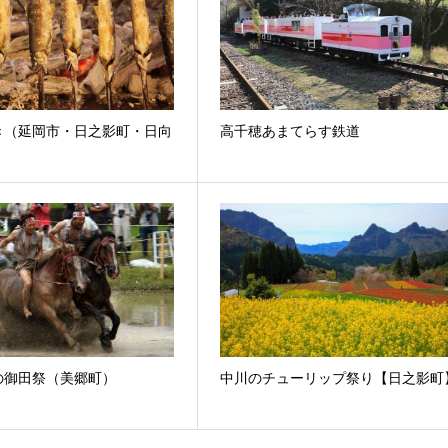
き（延岡市・日之影町・日向
高千穂あまてらす鉄道
の御田祭（美郷町）
中川のチューリップ祭り【日之影町