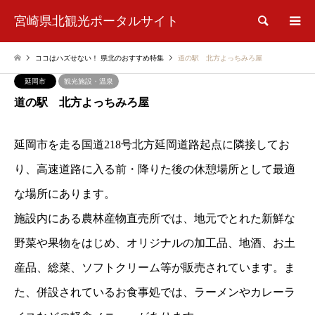
宮崎県北観光ポータルサイト
検索
ココはハズせない！ 県北のおすすめ特集
道の駅 北方よっちみろ屋
延岡市
観光施設・温泉
道の駅 北方よっちみろ屋
延岡市を走る国道218号北方延岡道路起点に隣接してお
り、高速道路に入る前・降りた後の休憩場所として最適
な場所にあります。
施設内にある農林産物直売所では、地元でとれた新鮮な
野菜や果物をはじめ、オリジナルの加工品、地酒、お土
産品、総菜、ソフトクリーム等が販売されています。
ま
た、併設されているお食事処では、ラーメンやカレーラ