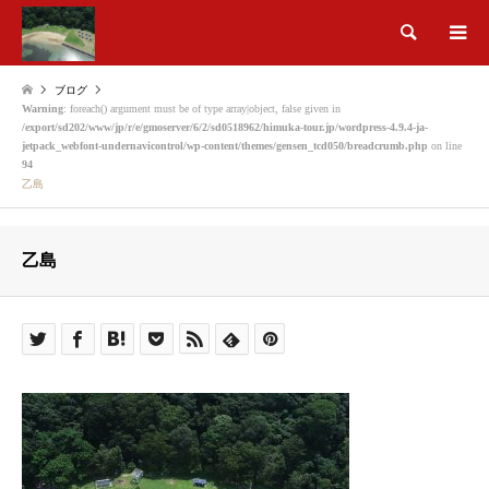
検索
ブログ
Warning
: foreach() argument must be of type array|object, false given in
/export/sd202/www/jp/r/e/gmoserver/6/2/sd0518962/himuka-tour.jp/wordpress-4.9.4-ja-
jetpack_webfont-undernavicontrol/wp-content/themes/gensen_tcd050/breadcrumb.php
on line
94
乙島
乙島