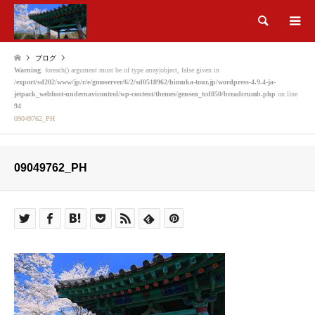
検索
ブログ
Warning
: foreach() argument must be of type array|object, false given in
/export/sd202/www/jp/r/e/gmoserver/6/2/sd0518962/himuka-tour.jp/wordpress-4.9.4-ja-
jetpack_webfont-undernavicontrol/wp-content/themes/gensen_tcd050/breadcrumb.php
on line
94
09049762_PH
09049762_PH