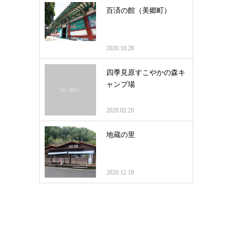
百済の館（美郷町）
2020.10.28
四季見原すこやかの森キ
ャンプ場
2020.02.20
地蔵の里
2020.12.18