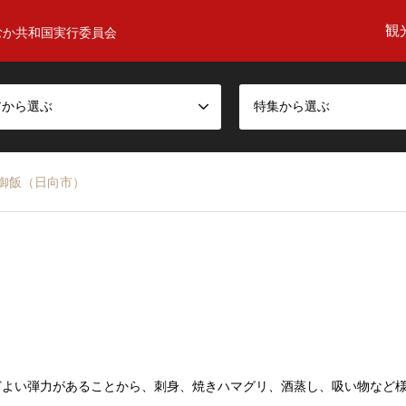
観
むか共和国実行委員会
アから選ぶ
特集から選ぶ
御飯（日向市）
どよい弾力があることから、刺身、焼きハマグリ、酒蒸し、吸い物など