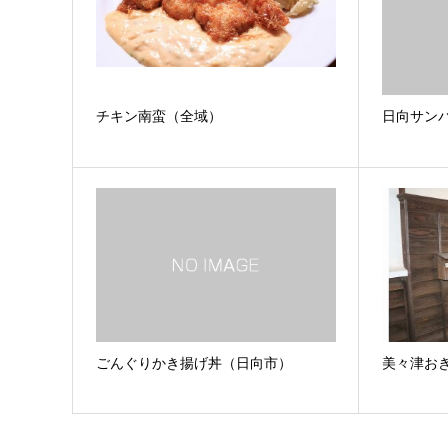
チキン南蛮（全域）
日向サン
ごんぐりかき揚げ丼（日向市）
美々津お