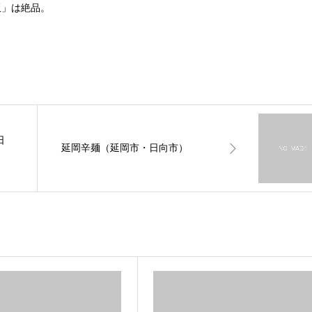
飯」は絶品。
日
延岡辛麺（延岡市・日向市）