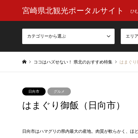
宮崎県北観光ポータルサイト
ひ
カテゴリーから選ぶ
エリ
ココはハズせない！ 県北のおすすめ特集
はまぐり
日向市
グルメ
はまぐり御飯（日向市）
日向市はハマグリの県内最大の産地。肉質が軟らかく、ほ