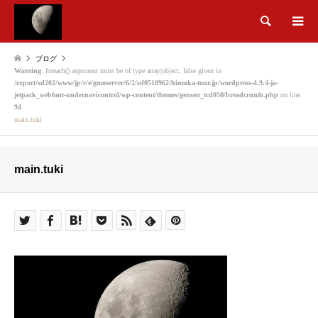
検索
ブログ
Warning
: foreach() argument must be of type array|object, false given in
/export/sd202/www/jp/r/e/gmoserver/6/2/sd0518962/himuka-tour.jp/wordpress-4.9.4-ja-
jetpack_webfont-undernavicontrol/wp-content/themes/gensen_tcd050/breadcrumb.php
on line
94
main.tuki
main.tuki