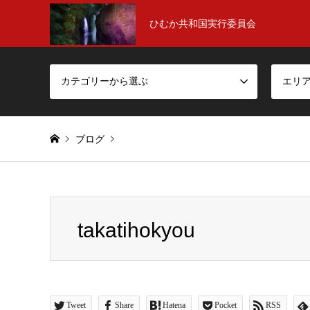
ひむか共和国実行委員会
カテゴリーから選ぶ
エリ
ブログ
Warning
: foreach() argument must be of type array|object, false 
takatihokyou
takatihokyou
Tweet
Share
Hatena
Pocket
RSS