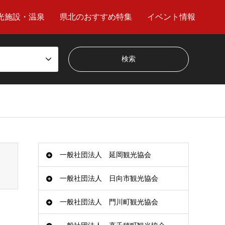
光施設・温泉
県北のおすすめ特集
イベント情報
tpack_webfont-undernavicontrol/wp-content/themes/gensen_tcd050/breadcrumb.php
一般社団法人 延岡観光協会
一般社団法人 日向市観光協会
一般社団法人 門川町観光協会