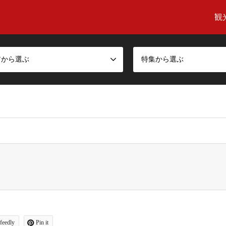
観
アから選ぶ
特集から選ぶ
given in
/export/sd202/www/jp/r/e/gmoserver/6/2/sd0518962/himuka-tour.jp/wordpress-4.9.4-ja-je
feedly
Pin it